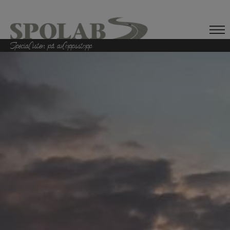
Specialisten på avloppsstopp
Hem
Om företaget
Tjänster
Klottersanering
Övrig info
Stopp i avloppet?
Bilder
Kontakt