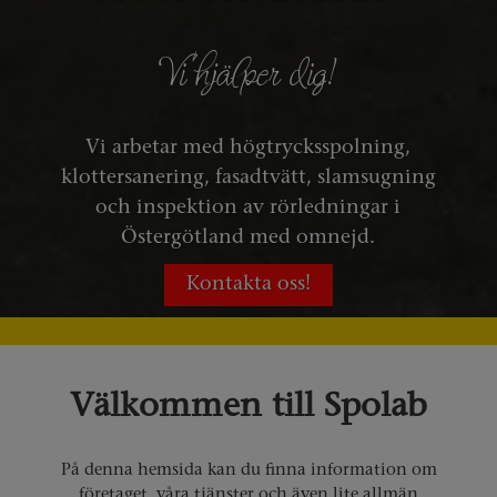
STOPP I AVLOPPET?
STOPP I AVLOPPET?
Vi hjälper dig!
Vi hjälper dig!
Vi hjälper dig!
Vi hjälper dig!
Vi hjälper dig!
Vi arbetar med högtrycksspolning,
klottersanering, fasadtvätt, slamsugning
Snabb hjälp när du behöver den, alltid
med hög serviceanda! Vi erbjuder ROT-
och inspektion av rörledningar i
Östergötland med omnejd.
avdrag.
Kontakta oss!
Kontakta oss!
Välkommen till Spolab
På denna hemsida kan du finna information om
företaget, våra tjänster och även lite allmän